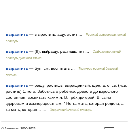
вырастить
— в ырастить, ащу, астит …
Русский орфографический
словарь
вырастить
— (II), вы/ращу, растишь, тят …
Орфографический
словарь русского языка
вырастить
— Syn: см. воспитать …
Тезаурус русской деловой
лексики
вырастить
— ращу, растишь; выращенный; щен, а, о; св. (нсв.
растить) 1. кого. Заботясь о ребёнке, довести до взрослого
состояния; воспитать каким л. В. трёх дочерей. В. сына
здоровым и жизнерадостным. * Не та мать, которая родила, а
та мать, которая… …
Энциклопедический словарь
© Академик, 2000-2026