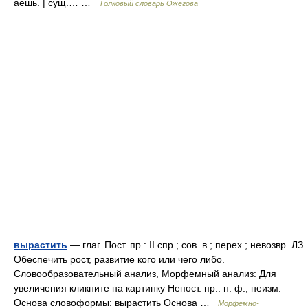
аешь. | сущ.… …
Толковый словарь Ожегова
вырастить
— глаг. Пост. пр.: II спр.; сов. в.; перех.; невозвр. ЛЗ
Обеспечить рост, развитие кого или чего либо.
Словообразовательный анализ, Морфемный анализ: Для
увеличения кликните на картинку Непост. пр.: н. ф.; неизм.
Основа словоформы: вырастить Основа …
Морфемно-