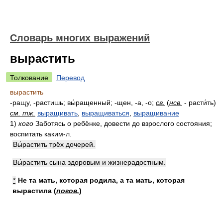
Словарь многих выражений
вырастить
Толкование
Перевод
вырастить
-ращу, -растишь; вы́ращенный; -щен, -а, -о;
св.
(
нсв.
- расти́ть)
см. тж.
выращивать
,
выращиваться
,
выращивание
1)
кого
Заботясь о ребёнке, довести до взрослого состояния;
воспитать каким-л.
Вы́растить трёх дочерей.
Вы́растить сына здоровым и жизнерадостным.
*
Не та мать, которая родила, а та мать, которая
вырастила
(
погов.
)